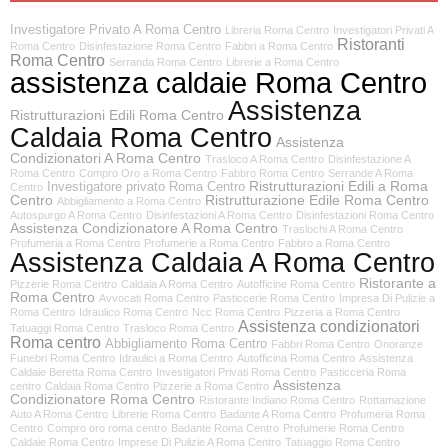
Investigatore Privato A Roma Centro
Libreria Roma Centro
Investigatori Privati A
Ristoranti
Roma Centro
Disinfestazione Roma Centro
Fabbri a Roma Centro
Roma Centro
Serranda Roma Centro
Librerie a Roma Centro
assistenza caldaie Roma Centro
Assistenza
Ristrutturazioni Edili Roma Centro
Caldaia Roma Centro
Assistenza
Condizionatori A Roma Centro
Trasloco A Roma Centro
Disinfestazione A
Roma Centro
Compro Oro a Roma Centro
Fabbro Roma Centro
Serrande A Roma
Ristrutturazioni Edili a Roma
Investigatore privato Roma Centro
Centro
Centro
Ristrutturazione Edile Roma Centro
Abbigliamento a Roma Centro
Autospurgo A Roma Centro
Disinfestazioni A Roma Centro
Disinfestazioni Roma Centro
Assistenza Condizionatore A Roma Centro
Traslochi A Roma Centro
Profumeria a Roma Centro
Profumerie a Roma Centro
Fabbro a Roma Centro
Assistenza Caldaia A Roma Centro
Ristorante a
Pizzerie Roma Centro
Caldaia A Roma Centro
Autofficine Roma Centro
Roma Centro
Avvocati Roma Centro
Pasticcerie Roma Centro
Impresa Di Pulizie a
Roma Centro
Idraulico Roma Centro
Ncc Roma Centro
Pizzeria a Roma Centro
Assistenza condizionatori
Tatuaggi Roma Centro
Trasloco Roma Centro
Roma centro
Abbigliamento Roma Centro
Fabbri Roma Centro
Onoranze
Funebri Roma Centro
Idraulici a Roma Centro
Autofficina Roma Centro
Assistenza
Caldaie Beretta Roma Centro
Investigatori Privati Roma Centro
Pasticceria Roma
Assistenza
centro
Caldaia Roma Centro
Pizzerie a Roma Centro
Condizionatore Roma Centro
Ristorante Indiano Roma Centro
Rottamazione
Auto A Roma Centro
Librerie Roma Centro
Badante A Roma Centro
Profumeria Roma
Centro
Compro oro roma centro
Badante Roma Centro
Profumerie Roma Centro
Caldaie Roma Centro
Imprese Di Pulizie A Roma Centro
Tatuaggio Roma Centro