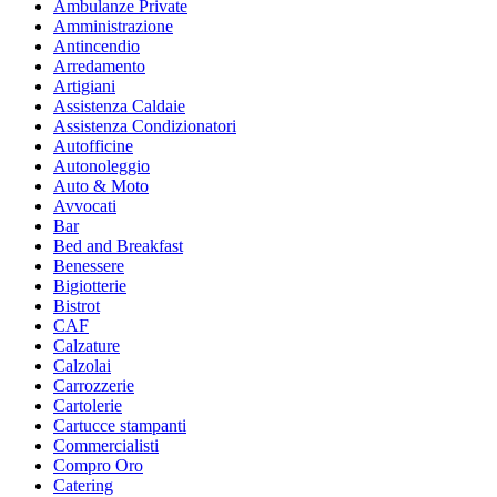
Ambulanze Private
Amministrazione
Antincendio
Arredamento
Artigiani
Assistenza Caldaie
Assistenza Condizionatori
Autofficine
Autonoleggio
Auto & Moto
Avvocati
Bar
Bed and Breakfast
Benessere
Bigiotterie
Bistrot
CAF
Calzature
Calzolai
Carrozzerie
Cartolerie
Cartucce stampanti
Commercialisti
Compro Oro
Catering