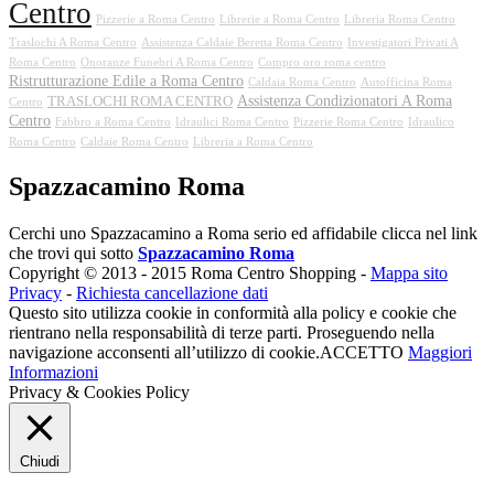
Centro
Pizzerie a Roma Centro
Librerie a Roma Centro
Libreria Roma Centro
Traslochi A Roma Centro
Assistenza Caldaie Beretta Roma Centro
Investigatori Privati A
Roma Centro
Onoranze Funebri A Roma Centro
Compro oro roma centro
Ristrutturazione Edile a Roma Centro
Caldaia Roma Centro
Autofficina Roma
Assistenza Condizionatori A Roma
TRASLOCHI ROMA CENTRO
Centro
Centro
Fabbro a Roma Centro
Idraulici Roma Centro
Pizzerie Roma Centro
Idraulico
Roma Centro
Caldaie Roma Centro
Libreria a Roma Centro
Spazzacamino Roma
Cerchi uno Spazzacamino a Roma serio ed affidabile clicca nel link
che trovi qui sotto
Spazzacamino Roma
Copyright © 2013 - 2015 Roma Centro Shopping -
Mappa sito
Privacy
-
Richiesta cancellazione dati
Questo sito utilizza cookie in conformità alla policy e cookie che
rientrano nella responsabilità di terze parti. Proseguendo nella
navigazione acconsenti all’utilizzo di cookie.
ACCETTO
Maggiori
Informazioni
Privacy & Cookies Policy
Chiudi