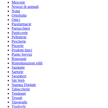
Mercerie
Negozi di animali
Notai
Ortofrutta
Ottici
Parafarmacie
Parrucchieri
Pasticcerie
Pelletterie
Pescherie
Pizzerie
Prodotti tipici
Punto Servizi
Ristoranti
Ristrutturazioni edili
Sanitarie
Sartorie
Sgomberi
Siti Web
Stampa Digitale
Tabaccherie
Tendaggi
Tessuti
Tipografie
Traslochi