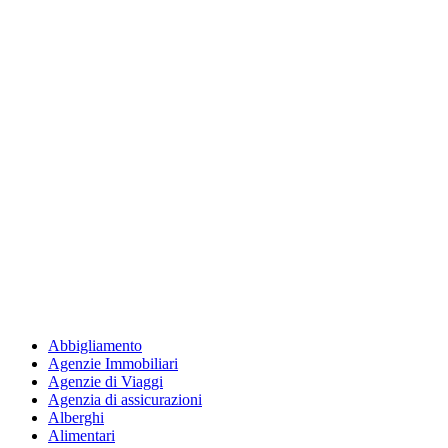
Abbigliamento
Agenzie Immobiliari
Agenzie di Viaggi
Agenzia di assicurazioni
Alberghi
Alimentari