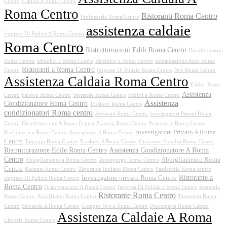
Centro
Caldaia A Roma Centro
Roma Centro
Ristoranti Roma Centro
Profumeria Roma Centro
assistenza caldaie
Imprese Di Pulizie A Roma Centro
Roma Centro
Ristrutturazioni Edili Roma Centro
Disinfestazioni
Roma Centro
Idraulici a Roma Centro
Idraulico a Roma Centro
Rottamazione Auto Roma
Ristoranti a Roma Centro
Centro
Imprese Di Pulizie Roma Centro
Ncc Roma Centro
Assistenza Caldaia Roma Centro
Fabbri Roma
Assistenza
Centro
Fabbro Roma Centro
Serrande Roma Centro
Fabbri a Roma Centro
Assistenza
Condizionatore Roma Centro
Trasloco Roma Centro
condizionatori Roma centro
Avvocati Roma Centro
Investigatori Privati Roma
Centro
Disinfestazione A Roma Centro
Pizzeria Roma Centro
Pasticcerie Roma Centro
Investigatore Privato A Roma
Profumeria a Roma Centro
Autospurgo A Roma Centro
Centro
Tatuaggi Roma Centro
Trasloco A Roma Centro
Onoranze Funebri Roma Centro
Ristrutturazione Edile Roma Centro
Assistenza Condizionatore A Roma
Centro
Abbigliamento Roma
Abbigliamento a Roma Centro
Autospurgo Roma Centro
Centro
Badante Roma Centro
Ristorante Indiano Roma Centro
Pasticceria Roma centro
Ristorante a
Investigatore privato Roma Centro
Impresa Di Pulizie Roma Centro
Roma Centro
Disinfestazioni A Roma Centro
Impresa Di Pulizie a Roma Centro
Serranda
Ristorante Roma Centro
Roma Centro
Autofficine Roma Centro
Tatuaggio Roma
Centro
Serrande A Roma Centro
Compro Oro a Roma Centro
Profumerie Roma Centro
Assistenza Caldaie A Roma
Librerie Roma Centro