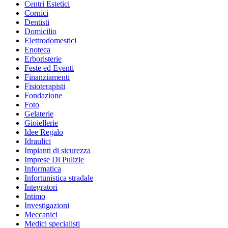
Centri Estetici
Cornici
Dentisti
Domicilio
Elettrodomestici
Enoteca
Erboristerie
Feste ed Eventi
Finanziamenti
Fisioterapisti
Fondazione
Foto
Gelaterie
Gioiellerie
Idee Regalo
Idraulici
Impianti di sicurezza
Imprese Di Pulizie
Informatica
Infortunistica stradale
Integratori
Intimo
Investigazioni
Meccanici
Medici specialisti