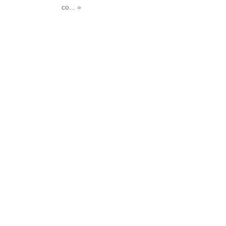
co...
»