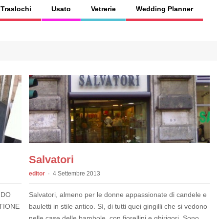
Traslochi
Usato
Vetrerie
Wedding Planner
Salvatori
editor
4 Settembre 2013
NDO
Salvatori, almeno per le donne appassionate di candele e
TIONE
bauletti in stile antico. Sì, di tutti quei gingilli che si vedono
nelle case delle bambole, con fiorellini e ghirigori. Sono