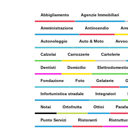
Abbigliamento
Agenzie Immobiliari
Amministrazione
Antincendio
Arr
Autonoleggio
Auto & Moto
Avvoc
Calzolai
Carrozzerie
Cartolerie
Dentisti
Domicilio
Elettrodomestic
Fondazione
Foto
Gelaterie
G
Infortunistica stradale
Integratori
Notai
Ortofrutta
Ottici
Paraf
Punto Servizi
Ristoranti
Ristruttur