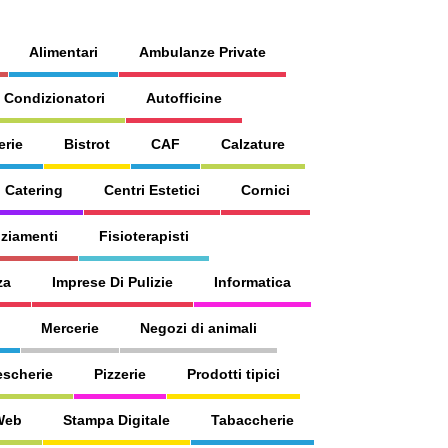
Alimentari
Ambulanze Private
 Condizionatori
Autofficine
erie
Bistrot
CAF
Calzature
Catering
Centri Estetici
Cornici
ziamenti
Fisioterapisti
za
Imprese Di Pulizie
Informatica
Mercerie
Negozi di animali
escherie
Pizzerie
Prodotti tipici
 Web
Stampa Digitale
Tabaccherie