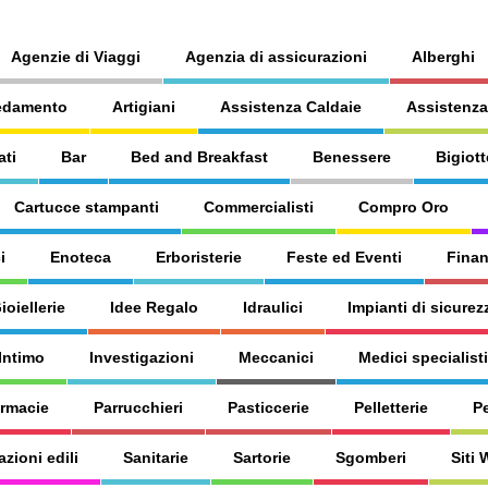
Agenzie di Viaggi
Agenzia di assicurazioni
Alberghi
edamento
Artigiani
Assistenza Caldaie
Assistenza
ati
Bar
Bed and Breakfast
Benessere
Bigiott
Cartucce stampanti
Commercialisti
Compro Oro
i
Enoteca
Erboristerie
Feste ed Eventi
Finan
ioiellerie
Idee Regalo
Idraulici
Impianti di sicurez
Intimo
Investigazioni
Meccanici
Medici specialisti
armacie
Parrucchieri
Pasticcerie
Pelletterie
P
azioni edili
Sanitarie
Sartorie
Sgomberi
Siti