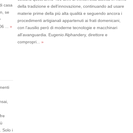
di casa
della tradizione e dell’innovazione, continuando ad usare
n, se
materie prime della più alta qualità e seguendo ancora i
y
procedimenti artigianali appartenuti ai frati domenicani,
06 ...
»
con l’ausilio però di moderne tecnologie e macchinari
all’avanguardia. Eugenio Alphandery, direttore e
compropri...
»
amenti
nsai,
fre
iù
. Solo i