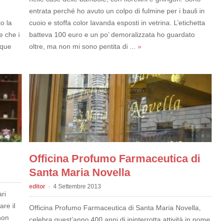
entrata perché ho avuto un colpo di fulmine per i bauli in
o la
cuoio e stoffa color lavanda esposti in vetrina. L’etichetta
e che i
batteva 100 euro e un po’ demoralizzata ho guardato
eque
oltre, ma non mi sono pentita di ...
»
Officina Profumo Farmaceutica di
Santa Maria Novella
editor
4 Settembre 2013
ri
re il
Officina Profumo Farmaceutica di Santa Maria Novella,
non
celebra quest’anno 400 anni di ininterrotta attività in nome