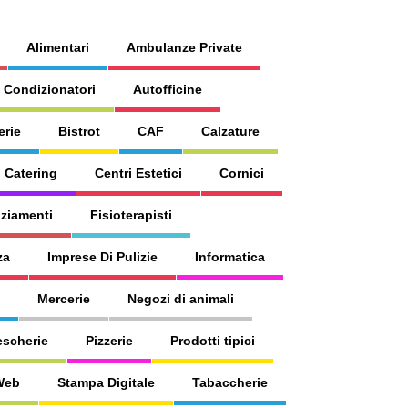
Alimentari
Ambulanze Private
 Condizionatori
Autofficine
erie
Bistrot
CAF
Calzature
Catering
Centri Estetici
Cornici
ziamenti
Fisioterapisti
za
Imprese Di Pulizie
Informatica
Mercerie
Negozi di animali
escherie
Pizzerie
Prodotti tipici
 Web
Stampa Digitale
Tabaccherie