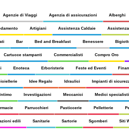
Agenzie di Viaggi
Agenzia di assicurazioni
Alberghi
edamento
Artigiani
Assistenza Caldaie
Assistenza
ati
Bar
Bed and Breakfast
Benessere
Bigiott
Cartucce stampanti
Commercialisti
Compro Oro
i
Enoteca
Erboristerie
Feste ed Eventi
Finan
ioiellerie
Idee Regalo
Idraulici
Impianti di sicurez
Intimo
Investigazioni
Meccanici
Medici specialisti
armacie
Parrucchieri
Pasticcerie
Pelletterie
P
azioni edili
Sanitarie
Sartorie
Sgomberi
Siti