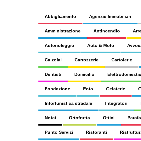
Abbigliamento
Agenzie Immobiliari
Amministrazione
Antincendio
Arr
Autonoleggio
Auto & Moto
Avvoc
Calzolai
Carrozzerie
Cartolerie
Dentisti
Domicilio
Elettrodomestic
Fondazione
Foto
Gelaterie
G
Infortunistica stradale
Integratori
Notai
Ortofrutta
Ottici
Paraf
Punto Servizi
Ristoranti
Ristruttur