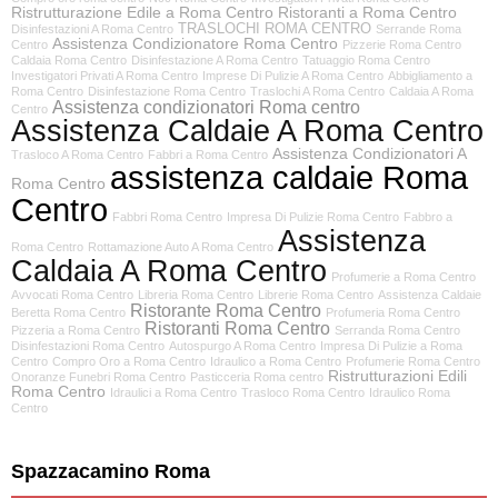
Ristrutturazione Edile a Roma Centro
Ristoranti a Roma Centro
TRASLOCHI ROMA CENTRO
Disinfestazioni A Roma Centro
Serrande Roma
Assistenza Condizionatore Roma Centro
Centro
Pizzerie Roma Centro
Caldaia Roma Centro
Disinfestazione A Roma Centro
Tatuaggio Roma Centro
Investigatori Privati A Roma Centro
Imprese Di Pulizie A Roma Centro
Abbigliamento a
Roma Centro
Disinfestazione Roma Centro
Traslochi A Roma Centro
Caldaia A Roma
Assistenza condizionatori Roma centro
Centro
Assistenza Caldaie A Roma Centro
Assistenza Condizionatori A
Trasloco A Roma Centro
Fabbri a Roma Centro
assistenza caldaie Roma
Roma Centro
Centro
Fabbri Roma Centro
Impresa Di Pulizie Roma Centro
Fabbro a
Assistenza
Roma Centro
Rottamazione Auto A Roma Centro
Caldaia A Roma Centro
Profumerie a Roma Centro
Avvocati Roma Centro
Libreria Roma Centro
Librerie Roma Centro
Assistenza Caldaie
Ristorante Roma Centro
Beretta Roma Centro
Profumeria Roma Centro
Ristoranti Roma Centro
Pizzeria a Roma Centro
Serranda Roma Centro
Disinfestazioni Roma Centro
Autospurgo A Roma Centro
Impresa Di Pulizie a Roma
Centro
Compro Oro a Roma Centro
Idraulico a Roma Centro
Profumerie Roma Centro
Ristrutturazioni Edili
Onoranze Funebri Roma Centro
Pasticceria Roma centro
Roma Centro
Idraulici a Roma Centro
Trasloco Roma Centro
Idraulico Roma
Centro
Spazzacamino Roma