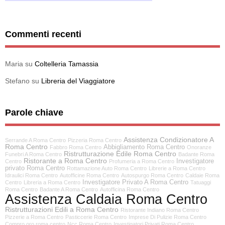
Commenti recenti
Maria
su
Coltelleria Tamassia
Stefano
su
Libreria del Viaggiatore
Parole chiave
Assistenza Condizionatore A
Serrande A Roma Centro
Pizzeria Roma Centro
Roma Centro
Abbigliamento Roma Centro
Fabbro Roma Centro
Onoranze
Ristrutturazione Edile Roma Centro
Funebri A Roma Centro
Badante Roma
Ristorante a Roma Centro
Investigatore
Centro
Profumeria a Roma Centro
privato Roma Centro
Rottamazione Auto Roma Centro
Librerie a Roma Centro
Idraulici Roma Centro
Autofficine Roma Centro
Autospurgo Roma Centro
Caldaie Roma
Investigatore Privato A Roma Centro
Centro
Libreria a Roma Centro
Tatuaggi
Roma Centro
Badante A Roma Centro
Autofficina Roma Centro
Assistenza Caldaia Roma Centro
Ristrutturazioni Edili a Roma Centro
Ristorante Indiano Roma Centro
Pizzerie a Roma Centro
Pasticcerie Roma Centro
Imprese Di Pulizie Roma Centro
Compro oro roma centro
Ncc Roma Centro
Investigatori Privati Roma Centro