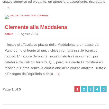
spazio semplice ed elegante, un atmosfera accogliente, riservata e
r...
»
Clemente alla Maddalena
admin
19 Agosto 2013
Il locale si affaccia su piazza della Maddalena, a un passo dal
Pantheon e di fronte all’unica chiesa romana in stile barocco
rococò. E’ il cuore della città, incastonato tra i monumenti più
celebri e tra i siti più turisitci. Qui, però, si avverte l’atmosfera e il
fascino di Roma senza la confusione delle piazze affollate. Tutto è
all’insegna dell’equilibrio e della ...
»
Page 1 of 5
1
2
3
4
5