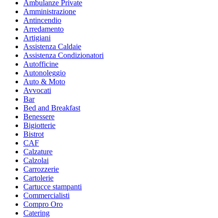
Ambulanze Private
Amministrazione
Antincendio
Arredamento
Artigiani
Assistenza Caldaie
Assistenza Condizionatori
Autofficine
Autonoleggio
Auto & Moto
Avvocati
Bar
Bed and Breakfast
Benessere
Bigiotterie
Bistrot
CAF
Calzature
Calzolai
Carrozzerie
Cartolerie
Cartucce stampanti
Commercialisti
Compro Oro
Catering