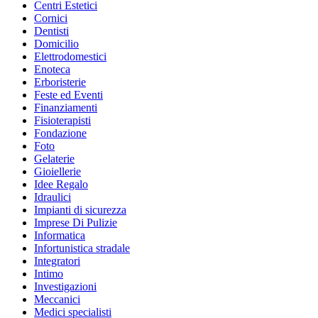
Centri Estetici
Cornici
Dentisti
Domicilio
Elettrodomestici
Enoteca
Erboristerie
Feste ed Eventi
Finanziamenti
Fisioterapisti
Fondazione
Foto
Gelaterie
Gioiellerie
Idee Regalo
Idraulici
Impianti di sicurezza
Imprese Di Pulizie
Informatica
Infortunistica stradale
Integratori
Intimo
Investigazioni
Meccanici
Medici specialisti