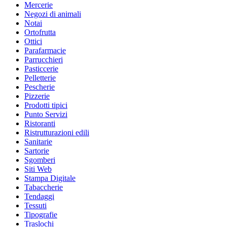
Mercerie
Negozi di animali
Notai
Ortofrutta
Ottici
Parafarmacie
Parrucchieri
Pasticcerie
Pelletterie
Pescherie
Pizzerie
Prodotti tipici
Punto Servizi
Ristoranti
Ristrutturazioni edili
Sanitarie
Sartorie
Sgomberi
Siti Web
Stampa Digitale
Tabaccherie
Tendaggi
Tessuti
Tipografie
Traslochi