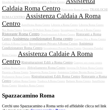
Assistenza
Idraulici a Roma Centro
Abbigliamento a Roma Centro
Caldaia Roma Centro
TRASLOCHI
Pasticcerie Roma Centro
Assistenza Caldaia A Roma
ROMA CENTRO
Centro
Autofficina Roma Centro
Librerie a Roma Centro
Libreria Roma Centro
Ncc Roma Centro
Imprese Di Pulizie Roma Centro
Investigatori Privati A Roma Centro
Ristorante Roma Centro
Ristoranti a Roma
Disinfestazioni A Roma Centro
Assistenza condizionatori Roma centro
Centro
Compro Oro a Roma Centro
Assistenza
Investigatore Privato A Roma Centro
Caldaia A Roma Centro
Condizionatore Roma Centro
Investigatori Privati Roma Centro
Onoranze Funebri
Assistenza Caldaie A Roma
Roma Centro
Centro
Ristrutturazioni Edili a Roma Centro
Compro oro roma centro
Abbigliamento Roma Centro
Caldaia Roma Centro
Impresa Di Pulizie Roma Centro
Pizzeria a Roma Centro
Tatuaggio Roma Centro
Assistenza Caldaie Beretta Roma Centro
Ristrutturazioni Edili Roma Centro
Ristorante a Roma
Profumerie Roma Centro
Centro
Caldaie Roma Centro
Trasloco A Roma Centro
Badante Roma Centro
Autofficine
Roma Centro
Idraulico Roma Centro
Spazzacamino Roma
Cerchi uno Spazzacamino a Roma serio ed affidabile clicca nel link