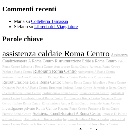
Commenti recenti
Maria
su
Coltelleria Tamassia
Stefano
su
Libreria del Viaggiatore
Parole chiave
assistenza caldaie Roma Centro
Assistenza
Condizionatore A Roma Centro
Ristrutturazione Edile a Roma Centro
Fabbri
Roma Centro
Libreria a Roma Centro
Autospurgo Roma Centro
Avvocati Roma Centro
Ristoranti Roma Centro
Fabbri a Roma Centro
Autospurgo A Roma Centro
Rottamazione Auto Roma Centro
Tatuaggi Roma Centro
Pasticceria Roma centro
Ristrutturazione Edile Roma Centro
Librerie Roma Centro
Idraulico a Roma Centro
Onoranze Funebri A Roma Centro
Ristorante Indiano Roma Centro
Serrande A Roma Centro
Disinfestazione Roma Centro
Profumeria a Roma Centro
Idraulici Roma Centro
Badante A
Roma Centro
Disinfestazione A Roma Centro
Profumerie a Roma Centro
Serranda Roma
Centro
Fabbro Roma Centro
Rottamazione Auto A Roma Centro
Serrande Roma Centro
Investigatore privato Roma Centro
Pizzeria Roma Centro
Pizzerie a Roma Centro
Assistenza Condizionatori A Roma Centro
Pizzerie Roma Centro
Impresa Di Pulizie
a Roma Centro
Disinfestazioni Roma Centro
Imprese Di Pulizie A Roma Centro
Traslochi A
Roma Centro
Profumeria Roma Centro
Trasloco Roma Centro
Fabbro a Roma Centro