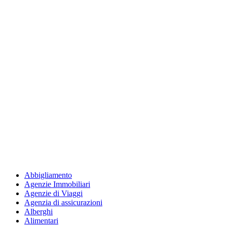
Abbigliamento
Agenzie Immobiliari
Agenzie di Viaggi
Agenzia di assicurazioni
Alberghi
Alimentari