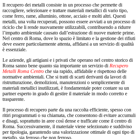
Il recupero dei metalli consiste in un processo che permette di
raccogliere, selezionare e trattare materiali metallici di vario tipo,
come ferro, rame, alluminio, ottone, acciaio e molti altri. Questi
metalli, una volta recuperati, possono essere avviati a un processo di
riciclo che li rende nuovamente utilizzabili, contribuendo a ridurre
l’impatto ambientale causato dall’estrazione di nuove materie prime.
Nel centro di Roma, dove lo spazio è limitato e la gestione dei rifiuti
deve essere particolarmente attenta, affidarsi a un servizio di qualità
è essenziale.
Le aziende, gli artigiani e i privati che operano nel centro storico di
Roma sanno bene quanto sia importante un servizio di
Recupero
Metalli Roma Centro
che sia rapido, affidabile e rispettoso delle
normative ambientali. Che si tratti di scarti derivanti da lavori di
ristrutturazione, demolizioni, manutenzioni o semplicemente di
materiali metallici inutilizzati, è fondamentale poter contare su un
partner esperto in grado di gestire il materiale in modo corretto e
trasparente.
Il processo di recupero parte da una raccolta efficiente, spesso con
ritiri programmati o su chiamata, che consentono di evitare accumuli
e disagi, soprattutto in aree così dense e trafficate come il centro di
Roma. Successivamente, il materiale viene selezionato e suddiviso
per tipologia, garantendo una valorizzazione ottimale di ogni tipo di
metallo, sia ferroso che non ferroso.