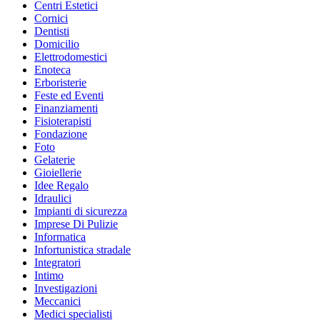
Centri Estetici
Cornici
Dentisti
Domicilio
Elettrodomestici
Enoteca
Erboristerie
Feste ed Eventi
Finanziamenti
Fisioterapisti
Fondazione
Foto
Gelaterie
Gioiellerie
Idee Regalo
Idraulici
Impianti di sicurezza
Imprese Di Pulizie
Informatica
Infortunistica stradale
Integratori
Intimo
Investigazioni
Meccanici
Medici specialisti