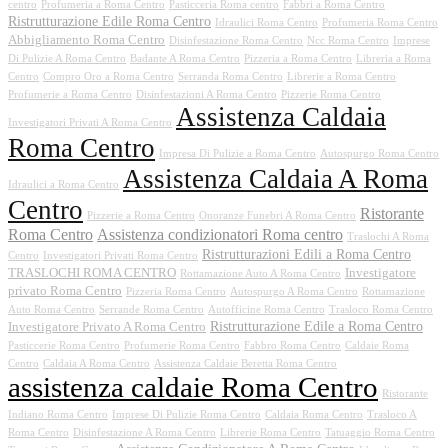
centro
Profumeria a Roma Centro
Pasticceria Roma centro
Fabbri a Roma Centro
Ristrutturazione Edile Roma Centro
Idraulici Roma Centro
Profumeria Roma Centro
Abbigliamento Roma Centro
Disinfestazione Roma Centro
Ncc Roma Centro
Imprese
Di Pulizie A Roma Centro
Badante A Roma Centro
Pizzeria a Roma Centro
Libreria a Roma
Centro
Compro Oro a Roma Centro
Serranda Roma Centro
Librerie a Roma Centro
Profumerie a Roma Centro
Disinfestazioni A Roma Centro
Pizzerie Roma Centro
Assistenza Caldaia
Investigatori Privati A Roma Centro
Roma Centro
Impresa Di Pulizie a Roma Centro
Autospurgo Roma Centro
Assistenza Caldaia A Roma
Idraulici a Roma Centro
Centro
Ristorante
Pizzerie a Roma Centro
Onoranze Funebri A Roma Centro
Roma Centro
Assistenza condizionatori Roma centro
Traslochi A Roma
Ristrutturazioni Edili a Roma Centro
Centro
Investigatori Privati Roma Centro
TRASLOCHI ROMA CENTRO
Investigatore
Rottamazione Auto A Roma Centro
privato Roma Centro
Pizzeria Roma Centro
Autospurgo A Roma Centro
Rottamazione
Auto Roma Centro
Serrande Roma Centro
Autofficine Roma Centro
Trasloco Roma Centro
Ristrutturazione Edile a Roma Centro
Investigatore Privato A Roma Centro
Pasticcerie Roma Centro
Profumerie Roma Centro
Fabbro Roma Centro
Caldaie Roma
Centro
Caldaia A Roma Centro
Assistenza Caldaie Beretta Roma Centro
assistenza caldaie Roma Centro
Ristorante
Indiano Roma Centro
Imprese Di Pulizie Roma Centro
Caldaia Roma Centro
Trasloco A
Roma Centro
Disinfestazione A Roma Centro
Librerie Roma Centro
Tatuaggio Roma Centro