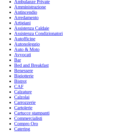
Ambulanze Private
Amministrazione
Antincendio
Arredamento
Artigiani
Assistenza Caldaie
Assistenza Condizionatori
Autofficine
Autonoleggio
Auto & Moto
Avvocati
Bar
Bed and Breakfast
Benessere
Bigiotterie
Bistrot
CAF
Calzature
Calzolai
Carrozzerie
Cartolerie
Cartucce stampanti
Commercialisti
Compro Oro
Catering