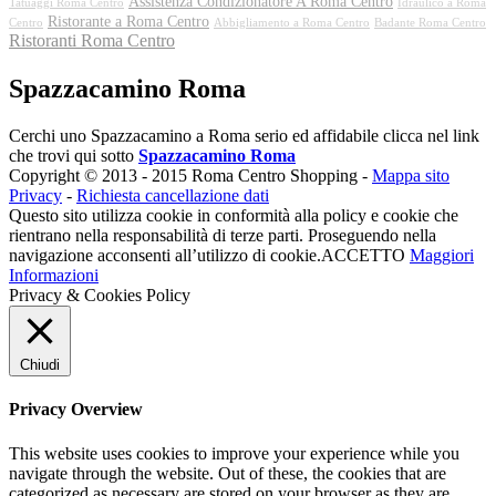
Assistenza Condizionatore A Roma Centro
Tatuaggi Roma Centro
Idraulico a Roma
Ristorante a Roma Centro
Centro
Abbigliamento a Roma Centro
Badante Roma Centro
Ristoranti Roma Centro
Spazzacamino Roma
Cerchi uno Spazzacamino a Roma serio ed affidabile clicca nel link
che trovi qui sotto
Spazzacamino Roma
Copyright © 2013 - 2015 Roma Centro Shopping -
Mappa sito
Privacy
-
Richiesta cancellazione dati
Questo sito utilizza cookie in conformità alla policy e cookie che
rientrano nella responsabilità di terze parti. Proseguendo nella
navigazione acconsenti all’utilizzo di cookie.
ACCETTO
Maggiori
Informazioni
Privacy & Cookies Policy
Chiudi
Privacy Overview
This website uses cookies to improve your experience while you
navigate through the website. Out of these, the cookies that are
categorized as necessary are stored on your browser as they are