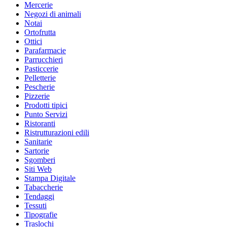
Mercerie
Negozi di animali
Notai
Ortofrutta
Ottici
Parafarmacie
Parrucchieri
Pasticcerie
Pelletterie
Pescherie
Pizzerie
Prodotti tipici
Punto Servizi
Ristoranti
Ristrutturazioni edili
Sanitarie
Sartorie
Sgomberi
Siti Web
Stampa Digitale
Tabaccherie
Tendaggi
Tessuti
Tipografie
Traslochi