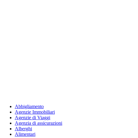
Abbigliamento
Agenzie Immobiliari
Agenzie di Viaggi
Agenzia di assicurazioni
Alberghi
Alimentari