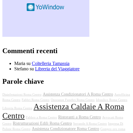
Commenti recenti
Maria
su
Coltelleria Tamassia
Stefano
su
Libreria del Viaggiatore
Parole chiave
Assistenza Condizionatori A Roma Centro
Disinfestazioni Roma Centro
Autofficina
Roma Centro
Fabbri Roma Centro
Onoranze Funebri Roma Centro
Idraulico Roma Centro
Assistenza Caldaie A Roma
Libreria Roma Centro
Centro
Ristoranti a Roma Centro
Fabbro a Roma Centro
Avvocati Roma
Ristrutturazioni Edili Roma Centro
Centro
Serrande A Roma Centro
Impresa Di
Assistenza Condizionatore Roma Centro
Pulizie Roma Centro
Compro oro roma