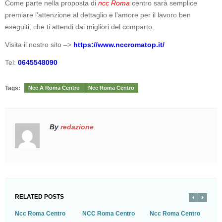
Come parte nella proposta di
ncc Roma
centro sarà semplice
premiare l’attenzione al dettaglio e l’amore per il lavoro ben
eseguiti, che ti attendi dai migliori del comparto.
Visita il nostro sito –>
https://www.nccromatop.it/
Tel:
0645548090
Tags:
Ncc A Roma Centro
Ncc Roma Centro
By
redazione
RELATED POSTS
Ncc Roma Centro
NCC Roma Centro
Ncc Roma Centro
N