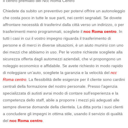
Il centro premiato del Ncc Roma Centro
Chiedete da subito un preventivo per potervi offrire un autonoleggio
che costa poco in tutte le sue parti, nei centri segnalati. Se dovete
affrontare necessità di trasferirvi dalla città verso un indirizzo, o per
trasferimenti meno programmati, scegliete il
ncc Roma centro
. In
tutti i casi in cui il vostro impegno riguarda il trasferimento di
persone e di merci in diverse situazioni, è un aiuto munirsi con uno
dei mezzi che abbiamo in uso. Per le vostre richieste scegliete alla
sicurezza offerta dagli automezzi aziendali, che vi propongono un
noleggio economico e affidabile. Se avete richiesto in modo rapido
di noleggiare un’auto, scegliete la garanzia e la velocità del
ncc
Roma centro
. La flessibilità delle esigenze per il cliente sono cardini
centrali della formazione del nostro personale. Presso l’agenzia
specializzata di autisti avrai modo di contare sull’esperienza e la
competenza dello staff, abile a proporre i mezzi più adeguati alle
sempre diverse domande della clientela. La ditta porta i suoi clienti
a concludere gli impegni in ottima stile, usando il servizio di qualità
del
ncc Roma centro
.