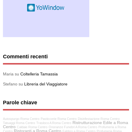
Commenti recenti
Maria
su
Coltelleria Tamassia
Stefano
su
Libreria del Viaggiatore
Parole chiave
Autospurgo Roma Centro
Pasticcerie Roma Centro
Disinfestazione Roma Centro
Ristrutturazione Edile a Roma
Tatuaggi Roma Centro
Trasloco A Roma Centro
Centro
Caldaie Roma Centro
Onoranze Funebri A Roma Centro
Profumeria a Roma
Ristoranti a Roma Centro
Centro
Fabbro a Roma Centro
Profumeria Roma