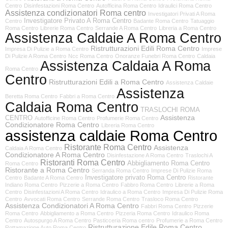
Centro
Disinfestazioni Roma Centro
Autofficina Roma Centro
Idraulici Roma Centro
Assistenza condizionatori Roma centro
Investigatori Privati A Roma
Investigatore Privato A Roma Centro
Centro
Badante Roma Centro
Tatuaggio
Roma Centro
Librerie Roma Centro
Serrande A Roma Centro
Libreria a Roma Centro
Assistenza Caldaie A Roma Centro
Ristrutturazioni Edili Roma Centro
Impresa Di Pulizie a Roma Centro
Imprese
Di Pulizie A Roma Centro
Ncc Roma Centro
Onoranze Funebri Roma Centro
Caldaia
Assistenza Caldaia A Roma
Roma Centro
Centro
Ristrutturazioni Edili a Roma Centro
Assistenza Caldaie
Assistenza
Beretta Roma Centro
Fabbri a Roma Centro
Caldaia Roma Centro
TRASLOCHI ROMA
Assistenza
CENTRO
Autofficine Roma Centro
Profumerie Roma Centro
Condizionatore Roma Centro
Libreria Roma Centro
assistenza caldaie Roma Centro
Ristorante Roma Centro
Assistenza
Caldaia A Roma Centro
Condizionatore A Roma Centro
Disinfestazione A Roma Centro
Traslochi A
Ristoranti Roma Centro
Abbigliamento Roma Centro
Roma Centro
Ristorante a Roma Centro
Serranda Roma Centro
Imprese Di Pulizie Roma
Investigatore privato Roma Centro
Centro
Badante A Roma Centro
Ristorante
Indiano Roma Centro
Pizzerie a Roma Centro
Fabbro Roma Centro
Librerie a Roma
Centro
Disinfestazioni A Roma Centro
Idraulico a Roma Centro
Impresa Di Pulizie Roma
Centro
Avvocati Roma Centro
Serrande Roma Centro
Trasloco Roma Centro
Assistenza Condizionatori A Roma Centro
Fabbri Roma Centro
Pizzerie
Roma Centro
Abbigliamento a Roma Centro
Pizzeria Roma Centro
Idraulico Roma
Centro
Autospurgo A Roma Centro
Pasticceria Roma centro
Profumerie a Roma Centro
Ristrutturazione Edile Roma Centro
Rottamazione Auto Roma Centro